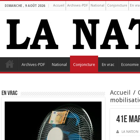
Accueil
Archives-PDF
National
Conjoncture
En vra
DIMANCHE , 9 AOÛT 2026
Archives-PDF
National
Conjoncture
En vrac
Economie
Accueil
/
EN VRAC
mobilisat
41e mar
LA NATION