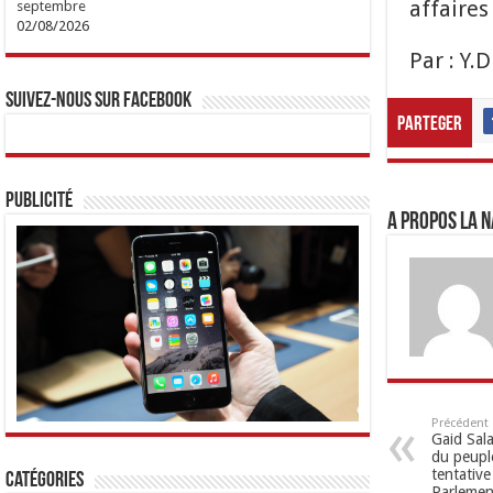
affaires
septembre
02/08/2026
Par : Y.D
Suivez-nous sur Facebook
Parteger
Publicité
A propos LA N
Précédent
Gaid Sala
du peuple
tentative
Catégories
Parlemen