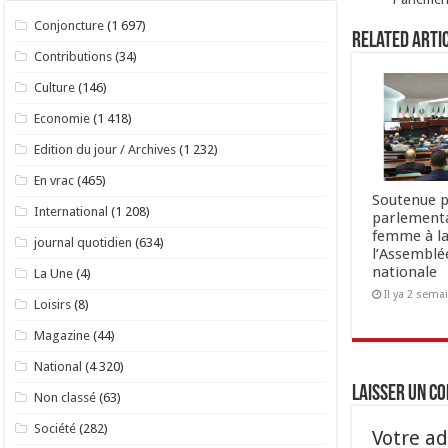
Conjoncture
(1 697)
Related Arti
Contributions
(34)
Culture
(146)
Economie
(1 418)
Edition du jour / Archives
(1 232)
En vrac
(465)
Soutenue p
International
(1 208)
parlementa
femme à la
journal quotidien
(634)
l’Assemblé
nationale
La Une
(4)
Il ya 2 sema
Loisirs
(8)
Magazine
(44)
National
(4 320)
Laisser un c
Non classé
(63)
Société
(282)
Votre ad