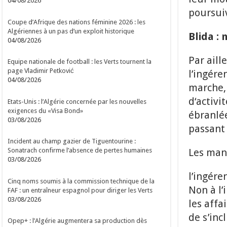
04/08/2026
poursuiv
Coupe d’Afrique des nations féminine 2026 : les
Algériennes à un pas d’un exploit historique
Blida : 
04/08/2026
Par aill
Equipe nationale de football : les Verts tournent la
page Vladimir Petković
l’ingére
04/08/2026
marche, 
d‘activi
Etats-Unis : l’Algérie concernée par les nouvelles
exigences du «Visa Bond»
ébranlée
03/08/2026
passant 
Incident au champ gazier de Tiguentourine :
Les man
Sonatrach confirme l’absence de pertes humaines
03/08/2026
l’ingére
Cinq noms soumis à la commission technique de la
Non à l’
FAF : un entraîneur espagnol pour diriger les Verts
03/08/2026
les affa
de s’inc
Opep+ : l’Algérie augmentera sa production dès