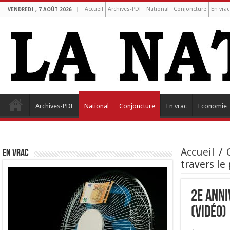
Accueil
Archives-PDF
National
Conjoncture
En vrac
VENDREDI , 7 AOÛT 2026
Archives-PDF
National
Conjoncture
En vrac
Economie
Accueil
/
EN VRAC
travers le
2e anni
(Vidéo)