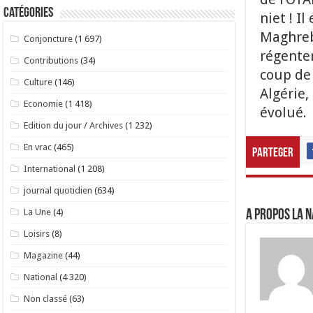
Catégories
niet ! I
Maghreb 
Conjoncture
(1 697)
régenter
Contributions
(34)
coup de 
Culture
(146)
Algérie,
Economie
(1 418)
évolué.
Edition du jour / Archives
(1 232)
En vrac
(465)
Parteger
International
(1 208)
journal quotidien
(634)
La Une
(4)
A propos LA N
Loisirs
(8)
Magazine
(44)
National
(4 320)
Non classé
(63)