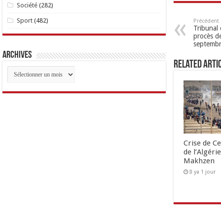
Société
(282)
Sport
(482)
Précédent
Tribunal 
procès d
septemb
Archives
Related Arti
Archives
Crise de Ce
de l’Algéri
Makhzen
Il ya 1 jour