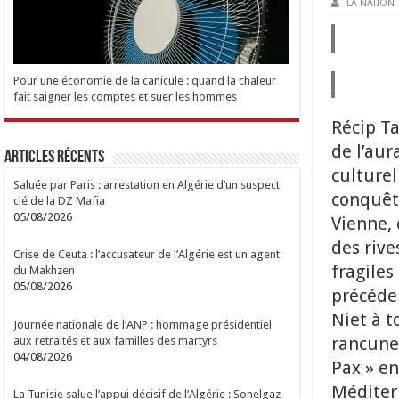
LA NATION
Pour une économie de la canicule : quand la chaleur
fait saigner les comptes et suer les hommes
Récip T
de l’aur
Articles Récents
culturel
Saluée par Paris : arrestation en Algérie d’un suspect
conquêt
clé de la DZ Mafia
05/08/2026
Vienne,
des rive
Crise de Ceuta : l’accusateur de l’Algérie est un agent
fragiles
du Makhzen
05/08/2026
précéden
Niet à t
Journée nationale de l’ANP : hommage présidentiel
rancune 
aux retraités et aux familles des martyrs
04/08/2026
Pax » en
Méditerr
La Tunisie salue l’appui décisif de l’Algérie : Sonelgaz