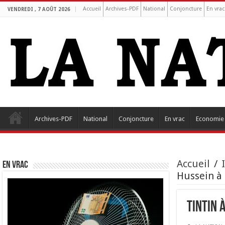
Accueil
Archives-PDF
National
Conjoncture
En vrac
VENDREDI , 7 AOÛT 2026
Archives-PDF
National
Conjoncture
En vrac
Economie
Accueil
/
EN VRAC
Hussein à 
Tintin 