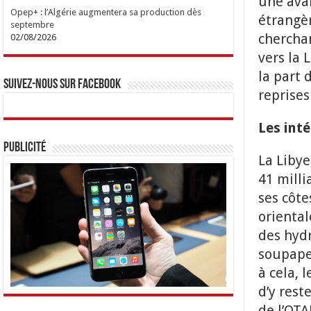
une avan
Opep+ : l’Algérie augmentera sa production dès
étrangèr
septembre
cherchan
02/08/2026
vers la 
la part 
Suivez-nous sur Facebook
reprises
Les inté
Publicité
La Libye
41 milli
ses côte
oriental
des hydr
soupape
à cela, 
d’y res
de l’OTA