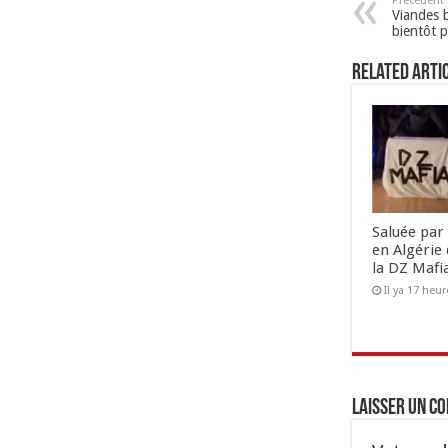
Précédent
Viandes b
bientôt 
Related Arti
Saluée par 
en Algérie 
la DZ Mafi
Il ya 17 heur
Laisser un c