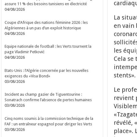
cardiaqu
assure 11 % des besoins tunisiens en électricité
04/08/2026
La situa
Coupe d’Afrique des nations féminine 2026 : les
en vain 
Algériennes à un pas d’un exploit historique
coronar
04/08/2026
sollicit
Equipe nationale de football : les Verts tournent la
les équi
page Vladimir Petković
Cela se 
04/08/2026
intempe
Etats-Unis : l’Algérie concernée par les nouvelles
stents».
exigences du «Visa Bond»
03/08/2026
Le profe
Incident au champ gazier de Tiguentourine :
revient 
Sonatrach confirme l’absence de pertes humaines
Visiblem
03/08/2026
«Tzagate
Cinq noms soumis à la commission technique de la
révélé, 
FAF : un entraîneur espagnol pour diriger les Verts
03/08/2026
place». 