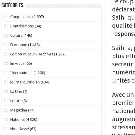
Le coup
Catégories
déclarat
Saihi qu
Conjoncture
(1 697)
qualité 
Contributions
(34)
responsa
Culture
(146)
Economie
(1 418)
Saihi a,
Edition du jour / Archives
(1 232)
plus ef
secteur 
En vrac
(465)
numériqu
International
(1 208)
unités d
journal quotidien
(634)
La Une
(4)
Avec un 
Loisirs
(8)
première
national
Magazine
(44)
augment
National
(4 320)
stressan
Non classé
(63)