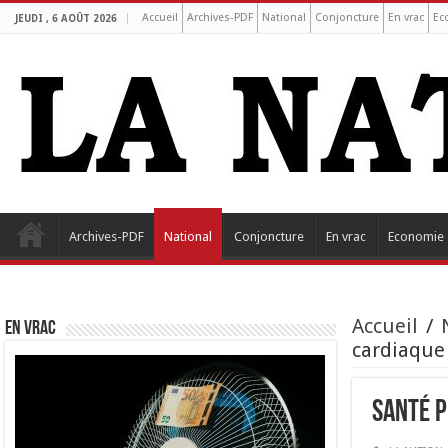
Accueil
Archives-PDF
National
Conjoncture
En vrac
Ec
JEUDI , 6 AOÛT 2026
Archives-PDF
National
Conjoncture
En vrac
Economie
Accueil
/
EN VRAC
cardiaque
Santé p