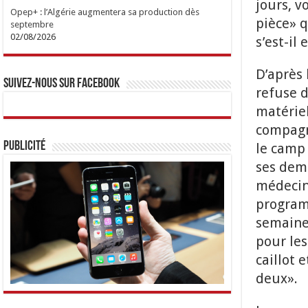
jours, v
Opep+ : l’Algérie augmentera sa production dès
pièce» q
septembre
02/08/2026
s’est-il
D’après 
Suivez-nous sur Facebook
refuse d
matérie
compagni
Publicité
le camp
ses dema
médecin
program
semaines
pour les
caillot 
deux».