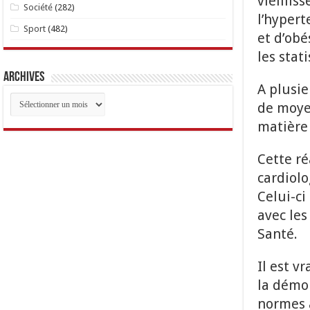
vieillis
Société
(282)
l’hypert
Sport
(482)
et d’obé
les stat
Archives
A plusie
Archives
de moye
matière
Cette ré
cardiolo
Celui-ci
avec les
Santé.
Il est v
la démol
normes a