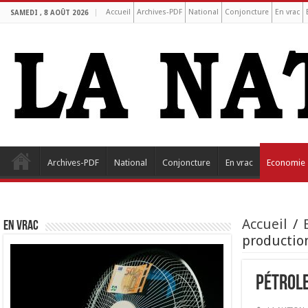
Accueil
Archives-PDF
National
Conjoncture
En vrac
SAMEDI , 8 AOÛT 2026
Archives-PDF
National
Conjoncture
En vrac
Economie
Accueil
/
EN VRAC
productio
Pétrole