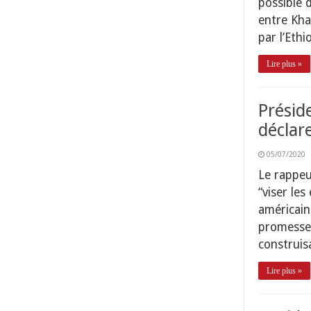
possible 
entre Kha
par l’Ethi
Lire plus »
Présid
déclar
05/07/2020
Le rappeu
“viser les
américain
promesse 
construis
Lire plus »