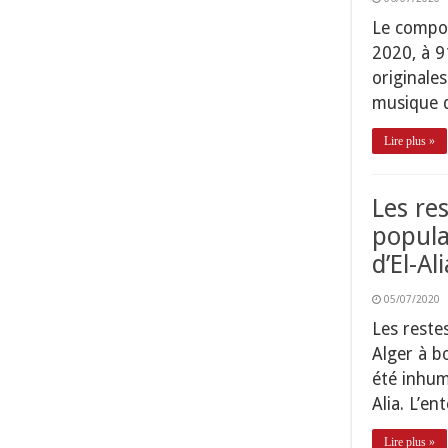
Le compos
2020, à 9
originale
musique d
Lire plus »
Les re
popula
d’El-Ali
05/07/2020
Les reste
Alger à b
été inhum
Alia. L’e
Lire plus »