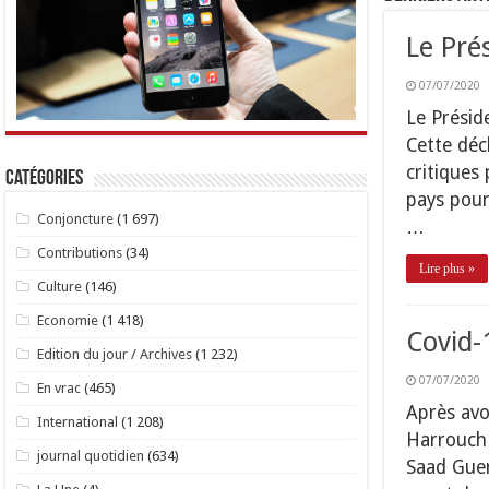
Le Pré
07/07/2020
Le Préside
Cette décl
critiques
Catégories
pays pour
Conjoncture
(1 697)
…
Contributions
(34)
Lire plus »
Culture
(146)
Economie
(1 418)
Covid-
Edition du jour / Archives
(1 232)
07/07/2020
En vrac
(465)
Après avo
International
(1 208)
Harrouch 
journal quotidien
(634)
Saad Guer