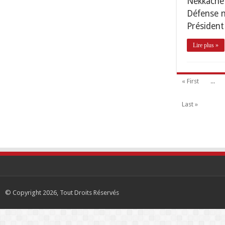
Nekkache”
Défense n
Président
Lire plus »
« First
...
Last »
© Copyright 2026, Tout Droits Réservés