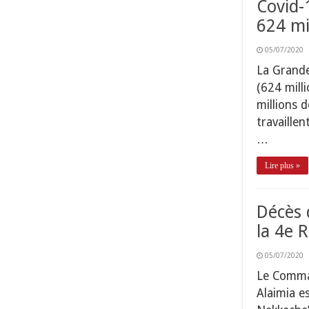
Covid-
624 mi
05/07/2020
La Grande
(624 mill
millions 
travaillen
…
Lire plus »
Décès 
la 4e 
05/07/2020
Le Comman
Alaimia e