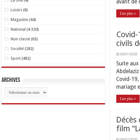
La Une
(4)
avant de r
Loisirs
(8)
Lire plus »
Magazine
(44)
National
(4 320)
Covid-
Non classé
(63)
civils 
Société
(282)
06/07/2020
Sport
(482)
Suite aux
Abdelaziz
Covid-19, 
Archives
mariage e
Archives
Lire plus »
Décès 
film “
06/07/2020