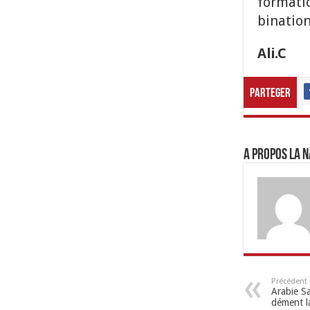
formati
bination
Ali.C
Parteger
A propos LA N
Précédent
Arabie S
dément la