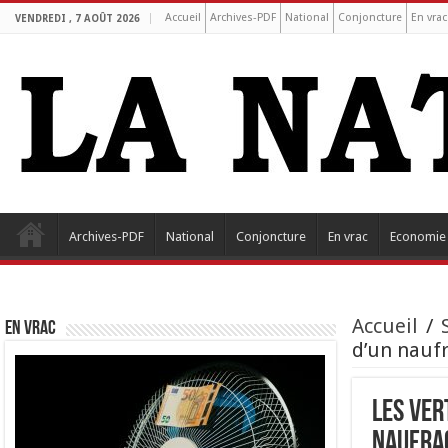
Accueil
Archives-PDF
National
Conjoncture
En vrac
VENDREDI , 7 AOÛT 2026
Archives-PDF
National
Conjoncture
En vrac
Economie
Accueil
/
EN VRAC
d’un nauf
Les Ver
naufra