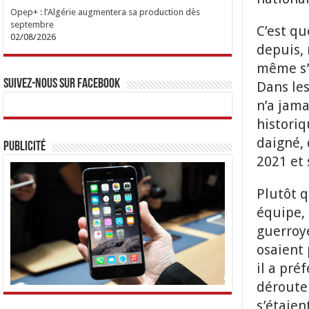
Opep+ : l’Algérie augmentera sa production dès
septembre
C’est qu
02/08/2026
depuis, 
même s’i
Suivez-nous sur Facebook
Dans les
n’a jama
historiq
daigné, 
Publicité
2021 et 
Plutôt q
équipe, 
guerroye
osaient 
il a pré
déroute
s’étaien