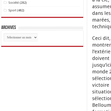
Société
(282)
assumer 
Sport
(482)
dans les
marées, 
techniqu
Archives
Archives
Ceci dit
montrer 
l’extéri
doivent 
jusqu’ic
monde 2
sélecti
victoire
situatio
sélectio
Belloumi