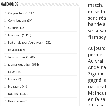
Catégories
match, l
en se fa
Conjoncture
(1 697)
sans réa
Contributions
(34)
bande à
Culture
(146)
se fais
Economie
(1 418)
flamboy
Edition du jour / Archives
(1 232)
Aujourd’
En vrac
(465)
permettr
International
(1 208)
Au vrai,
journal quotidien
(634)
Abdelham
La Une
(4)
Ziguinch
gagné le
Loisirs
(8)
national
Magazine
(44)
Malheure
National
(4 320)
en faisa
Non classé
(63)
à la clé