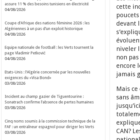
assure 11 % des besoins tunisiens en électricité
cette in
04/08/2026
poucets
devant l
Coupe d’Afrique des nations féminine 2026 : les
Algériennes à un pas d’un exploit historique
s’expliq
04/08/2026
évoluen
niveler 
Equipe nationale de football : les Verts tournent la
page Vladimir Petković
non pas
04/08/2026
encore l
Etats-Unis : l’Algérie concernée par les nouvelles
jamais 
exigences du «Visa Bond»
03/08/2026
Mais ce 
sans âme
Incident au champ gazier de Tiguentourine :
Sonatrach confirme l’absence de pertes humaines
jusqu’ic
03/08/2026
totalem
Cinq noms soumis à la commission technique de la
explique
FAF : un entraîneur espagnol pour diriger les Verts
CAN? Les
03/08/2026
national