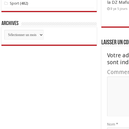
la DZ Mafi
Sport
(482)
Il ya 5 jours
Archives
Archives
Laisser un c
Votre ad
sont in
Commen
Nom
*