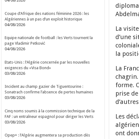
04/08/2026
diplomat
Abdelma
Coupe d’Afrique des nations féminine 2026 : les
Algériennes à un pas d’un exploit historique
04/08/2026
La visit
d’une si
Equipe nationale de football : les Verts tournent la
page Vladimir Petković
colonial
04/08/2026
la posit
Etats-Unis : l’Algérie concernée par les nouvelles
La Franc
exigences du «Visa Bond»
03/08/2026
chagrin.
forme. O
Incident au champ gazier de Tiguentourine :
prise de
Sonatrach confirme l’absence de pertes humaines
03/08/2026
d’autres
Cinq noms soumis à la commission technique de la
Les décl
FAF : un entraîneur espagnol pour diriger les Verts
03/08/2026
algérien
ont donn
Opep+ : l’Algérie augmentera sa production dès