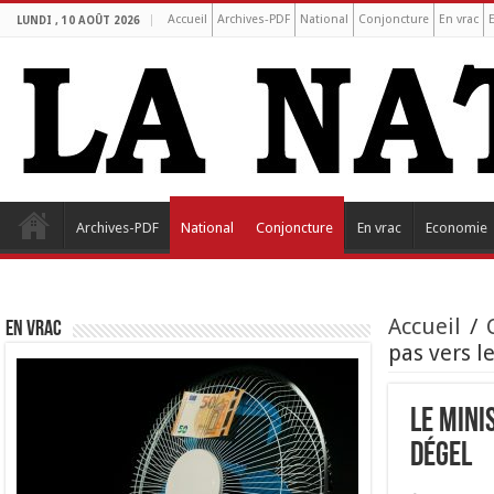
Accueil
Archives-PDF
National
Conjoncture
En vrac
LUNDI , 10 AOÛT 2026
Archives-PDF
National
Conjoncture
En vrac
Economie
Accueil
/
EN VRAC
pas vers l
Le mini
dégel