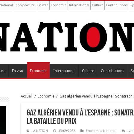
National
Conjoncture
En vrac
Economie
International
Culture
Contributions
Sp
ure
En vrac
Economie
International
Culture
Contributions
S
Accueil
/
Economie
/
Gaz algérien vendu à l’Espagne : Sonatrach s
Gaz algérien vendu à l’Espagne : Sonatr
la bataille du prix
LA NATION
13/09/2022
Economie
,
National
Lai