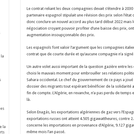
Le contrat reliant les deux compagnies devait s’étendre à 2030
partenaire espagnol stipulait une révision des prix selon l’éta
donc conclure un nouvel accord au plus tard début 2022 mais le
négociation croyant pouvoir profiter d’une baisse des prix, ont 
s
augmentation insoupçonnable des prix.
Les espagnols font valoir l’argument que les compagnies italien
contrat que de courte durée et qu’aucune compagnie n’a signé
 la
Un autre volet aussi important de la question gazière entre les
choisi le mauvais moment pour embrouiller ses relations politiq
s
Sahara occidental. Le chef du gouvernement de ce pays a joué 
dossier des migrants tout espérant bénéficier de la solidarité 
fin de compte. L’Algérie, en revanche, n’a pas perdu de temps en 
là.
nes
Selon Enagás, les exportations algériennes de gaz vers l’Espag
exportations russes ont atteint 4.505 gigawattheures, contre 2
concerne les importations en provenance d’Algérie, 9.127 giga
e la
même mois l’an passé.
rts