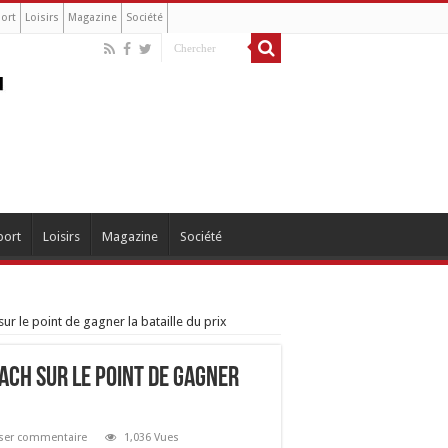
ort
Loisirs
Magazine
Société
port
Loisirs
Magazine
Société
ur le point de gagner la bataille du prix
ach sur le point de gagner
sser commentaire
1,036 Vues