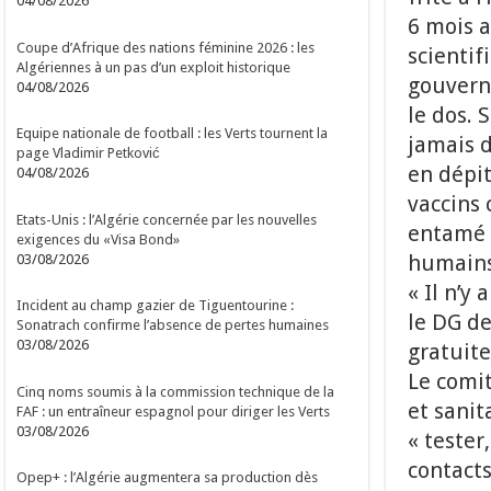
04/08/2026
6 mois a
Coupe d’Afrique des nations féminine 2026 : les
scientif
Algériennes à un pas d’un exploit historique
gouvern
04/08/2026
le dos. 
Equipe nationale de football : les Verts tournent la
jamais d
page Vladimir Petković
en dépit
04/08/2026
vaccins 
Etats-Unis : l’Algérie concernée par les nouvelles
entamé o
exigences du «Visa Bond»
humains
03/08/2026
« Il n’y
Incident au champ gazier de Tiguentourine :
le DG de
Sonatrach confirme l’absence de pertes humaines
03/08/2026
gratuite
Le comi
Cinq noms soumis à la commission technique de la
et sanit
FAF : un entraîneur espagnol pour diriger les Verts
03/08/2026
« tester
contacts
Opep+ : l’Algérie augmentera sa production dès