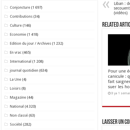
Liban : 
Conjoncture
(1 697)
secouent 
(vidéos)
Contributions
(34)
Related Arti
Culture
(146)
Economie
(1 418)
Edition du jour / Archives
(1 232)
En vrac
(465)
International
(1 208)
journal quotidien
(634)
Pour une é
canicule : 
La Une
(4)
fait saigne
suer les 
Loisirs
(8)
Il ya 1 sema
Magazine
(44)
National
(4 320)
Non classé
(63)
Laisser un c
Société
(282)