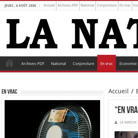
Accueil
Archives-PDF
National
Conjoncture
En vrac
Ec
JEUDI , 6 AOÛT 2026
Archives-PDF
National
Conjoncture
En vrac
Economie
Accueil
/
EN VRAC
“En Vra
LA NATION