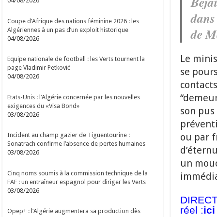
Bejai
04/08/2026
dans 
Coupe d’Afrique des nations féminine 2026 : les
de M
Algériennes à un pas d’un exploit historique
04/08/2026
Le minis
Equipe nationale de football : les Verts tournent la
page Vladimir Petković
se pours
04/08/2026
contacts
“demeure
Etats-Unis : l’Algérie concernée par les nouvelles
exigences du «Visa Bond»
son pus 
03/08/2026
préventi
ou par f
Incident au champ gazier de Tiguentourine :
Sonatrach confirme l’absence de pertes humaines
d’éternu
03/08/2026
un mouc
Cinq noms soumis à la commission technique de la
immédiat
FAF : un entraîneur espagnol pour diriger les Verts
03/08/2026
DIRECT 
réel :
ici
Opep+ : l’Algérie augmentera sa production dès