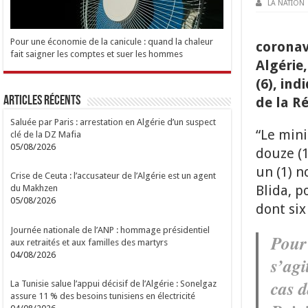
LA NATION
Pour une économie de la canicule : quand la chaleur
coronav
fait saigner les comptes et suer les hommes
Algérie
(6), ind
Articles Récents
de la R
Saluée par Paris : arrestation en Algérie d’un suspect
“Le mini
clé de la DZ Mafia
05/08/2026
douze (1
un (1) 
Crise de Ceuta : l’accusateur de l’Algérie est un agent
Blida, p
du Makhzen
05/08/2026
dont six
Journée nationale de l’ANP : hommage présidentiel
Pour 
aux retraités et aux familles des martyrs
04/08/2026
s’agi
cas d
La Tunisie salue l’appui décisif de l’Algérie : Sonelgaz
assure 11 % des besoins tunisiens en électricité