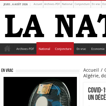
Accueil
Archives-PDF
National
Conjoncture
En vrac
Ec
JEUDI , 6 AOÛT 2026
Archives-PDF
National
Conjoncture
En vrac
Economie
Accueil
/
EN VRAC
Algérie, d
Covid-1
un décè