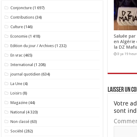
Conjoncture
(1 697)
Contributions
(34)
Culture
(146)
Saluée par 
Economie
(1 418)
en Algérie 
Edition du jour / Archives
(1 232)
la DZ Mafi
Il ya 19 heur
En vrac
(465)
International
(1 208)
journal quotidien
(634)
La Une
(4)
Laisser un c
Loisirs
(8)
Votre ad
Magazine
(44)
sont in
National
(4 320)
Commen
Non classé
(63)
Société
(282)