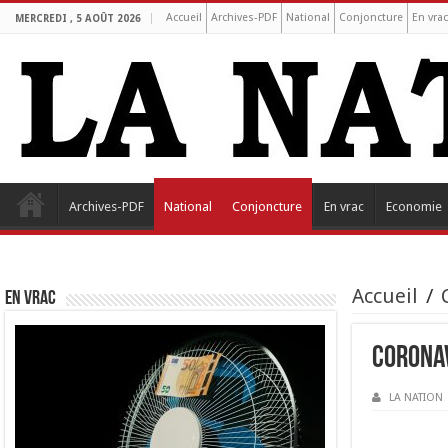
Accueil
Archives-PDF
National
Conjoncture
En vra
MERCREDI , 5 AOÛT 2026
Archives-PDF
National
Conjoncture
En vrac
Economie
Accueil
/
EN VRAC
Coronav
LA NATION