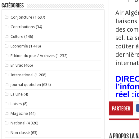
Catégories
Air Algé
Conjoncture
(1 697)
liaisons
Contributions
(34)
des com
sol. La 
Culture
(146)
coûter à
Economie
(1 418)
dernière
Edition du jour / Archives
(1 232)
internat
En vrac
(465)
International
(1 208)
DIRECT
l’info
journal quotidien
(634)
réel :
i
La Une
(4)
Loisirs
(8)
Parteger
Magazine
(44)
National
(4 320)
Non classé
(63)
A propos LA N