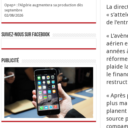
Opep+ : l’Algérie augmentera sa production dès
La direc
septembre
« s’atte
02/08/2026
de l’ent
Suivez-nous sur Facebook
« L’avèn
aérien 
années à
réformes
Publicité
plaide 
le finan
restruct
« Après 
plus mal
planent 
source p
compagni