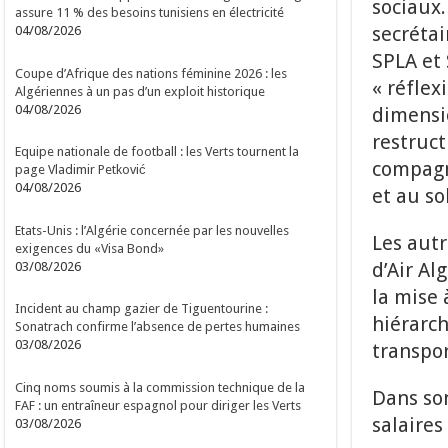
sociaux.
assure 11 % des besoins tunisiens en électricité
secrétai
04/08/2026
SPLA et 
Coupe d’Afrique des nations féminine 2026 : les
« réflex
Algériennes à un pas d’un exploit historique
04/08/2026
dimensio
restruct
Equipe nationale de football : les Verts tournent la
compagni
page Vladimir Petković
04/08/2026
et au sol
Etats-Unis : l’Algérie concernée par les nouvelles
Les autr
exigences du «Visa Bond»
d’Air Al
03/08/2026
la mise 
Incident au champ gazier de Tiguentourine :
hiérarch
Sonatrach confirme l’absence de pertes humaines
03/08/2026
transpor
Cinq noms soumis à la commission technique de la
Dans son
FAF : un entraîneur espagnol pour diriger les Verts
salaires
03/08/2026