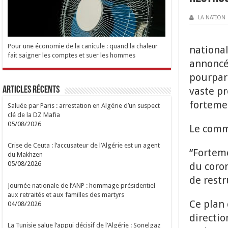
LA NATION
Pour une économie de la canicule : quand la chaleur
national
fait saigner les comptes et suer les hommes
annoncé 
pourparl
Articles Récents
vaste p
forteme
Saluée par Paris : arrestation en Algérie d’un suspect
clé de la DZ Mafia
05/08/2026
Le comm
Crise de Ceuta : l’accusateur de l’Algérie est un agent
“Forteme
du Makhzen
05/08/2026
du coron
de restr
Journée nationale de l’ANP : hommage présidentiel
aux retraités et aux familles des martyrs
Ce plan 
04/08/2026
directio
La Tunisie salue l’appui décisif de l’Algérie : Sonelgaz