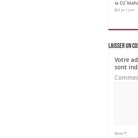
la DZ Mafi
Il ya 1 jour
Laisser un c
Votre ad
sont in
Commen
Nom
*