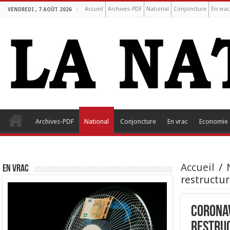
Accueil
Archives-PDF
National
Conjoncture
En vrac
VENDREDI , 7 AOÛT 2026
Archives-PDF
National
Conjoncture
En vrac
Economie
Accueil
/
EN VRAC
restructur
Coronav
restru